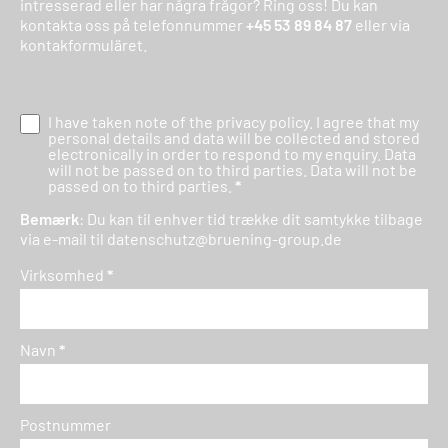
intresserad eller har några frågor? Ring oss! Du kan
kontakta oss på telefonnummer
+45 53 89 84 87
eller via
kontakformuläret.
I have taken note of the
privacy policy
. I agree that my
personal details and data will be collected and stored
electronically in order to respond to my enquiry. Data
will not be passed on to third parties. Data will not be
passed on to third parties.
*
Bemærk
: Du kan til enhver tid trække dit samtykke tilbage
via e-mail til
datenschutz@bruening-group.de
Virksomhed
*
Navn
*
Postnummer