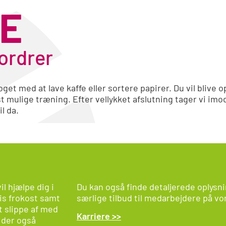
E
ordrer
oget med at lave kaffe eller sortere papirer. Du vil blive
st mulige træning. Efter vellykket afslutning tager vi imod
l da.
l hjælpe dig i
Du kan også finde detaljerede oplysn
tis frokost samt
særlige tilbud til medarbejdere på vo
t slippe af med
Karriere >>
r der også