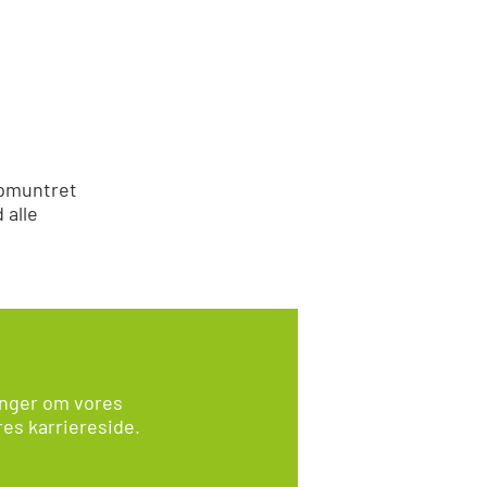
 opmuntret
 alle
inger om vores
res karriereside.