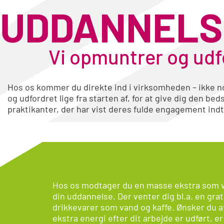
UDDANNELS
Vi opmuntrer og udf
Hos os kommer du direkte ind i
virksomheden
– ikke n
og udfordret lige fra starten af, for at give dig den bed
praktikanter, der har vist deres fulde engagement indti
Hos os modtager du en masse ekstra som vi
din uddannelse. Der venter dig bl.a. en gra
drikkevarer som vand og kaffe. Ønsker du a
ekstra energi efter dit arbejde er udført, e