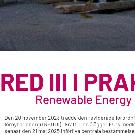
RED III I PR
Renewable Energy 
Den 20 november 2023 trädde den reviderade förordn
förnybar energi (RED III) i kraft. Den ålägger EU:s med
senast den 21 maj 2025 införliva centrala bestämmelser