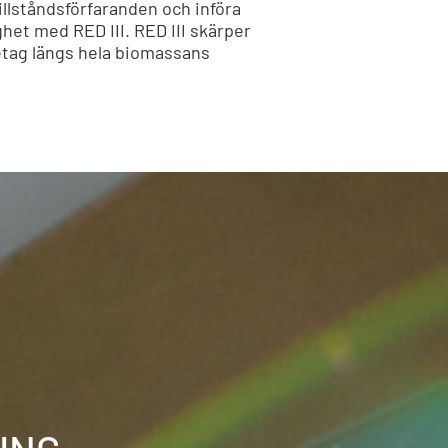
illståndsförfaranden och införa
ighet med RED III. RED III skärper
etag längs hela biomassans