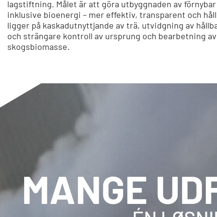
lagstiftning. Målet är att göra utbyggnaden av förnybar
inklusive bioenergi – mer effektiv, transparent och håll
ligger på kaskadutnyttjande av trä, utvidgning av hållb
och strängare kontroll av ursprung och bearbetning av
skogsbiomasse.
MANGE UD