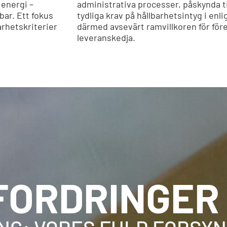
 energi –
administrativa processer, påskynda t
bar. Ett fokus
tydliga krav på hållbarhetsintyg i enl
arhetskriterier
därmed avsevärt ramvillkoren för för
leveranskedja.
FORDRINGER