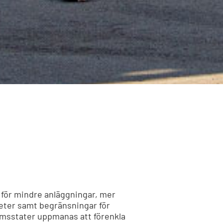
 för mindre anläggningar, mer
ter samt begränsningar för
lemsstater uppmanas att förenkla