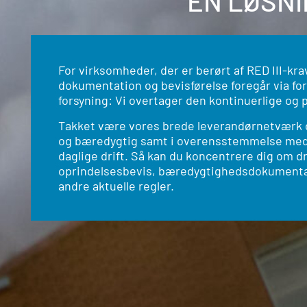
ÉN LØSNI
For virksomheder, der er berørt af RED III-kr
dokumentation og bevisførelse foregår via fo
forsyning: Vi overtager den kontinuerlige og p
Takket være vores brede leverandørnetværk og
og bæredygtig samt i overensstemmelse med r
daglige drift. Så kan du koncentrere dig om dr
oprindelsesbevis, bæredygtighedsdokumentatio
andre aktuelle regler.