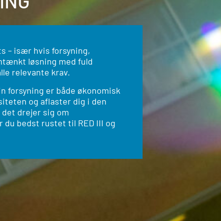
ING
s – især hvis forsyning,
emtænkt løsning med fuld
lle relevante krav.
in forsyning er både økonomisk
teten og aflaster dig i den
 det drejer sig om
u bedst rustet til RED III og