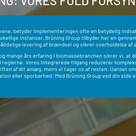
NG: VORES FULD FORSYN
avene, betyder implementeringen ofte en betydelig indsat
rskellige instanser. Brüning Group tilbyder her en genn
ålidelige levering af brændsel og sikrer overholdelse af a
 mange års erfaring i biomassebranchen sikrer vi, at d
eglerne. Vores integrerede tilgang reducerer kompleksi
iften af dit anlæg, mens vi tager os af resten. Uanset om
n eller sporbarhed: Med Brüning Group ved din side er d