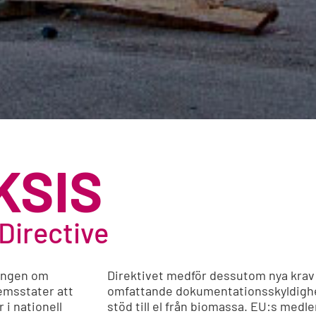
AKSIS
Directive
ingen om
Direktivet medför dessutom nya krav
lemsstater att
omfattande dokumentationsskyldighe
 i nationell
stöd till el från biomassa. EU:s med