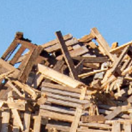
RÅBARK
PAPIRIND
RUNDTØMMER
PILLEIND
RESTPRODUKTER
CELLULOS
SHREDDERMATER
STRØSALT
SUBSTRAT- OG T
TØRV