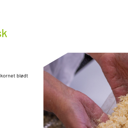
sk
nkornet blødt