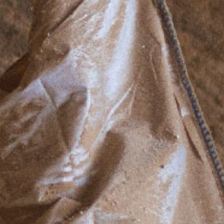
RÅBARK
PAPIRIND
RUNDTØMMER
PILLEIND
RESTPRODUKTER
CELLULOS
SHREDDERMATER
STRØSALT
SUBSTRAT- OG T
TØRV