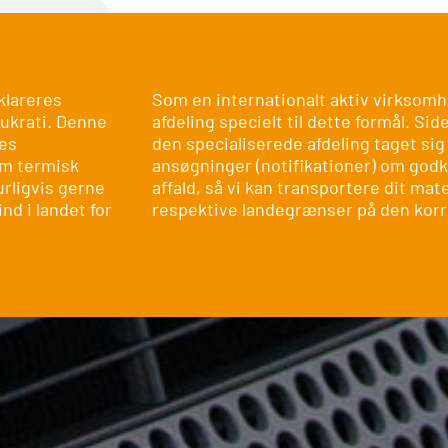
klareres
Som en internationalt aktiv virksomh
ukrati. Denne
afdeling specielt til dette formål. Sid
des
den specialiserede afdeling taget sig
om termisk
ansøgninger (notifikationer) om godk
urligvis gerne
affald, så vi kan transportere dit mat
nd i landet for
respektive landegrænser på den kor