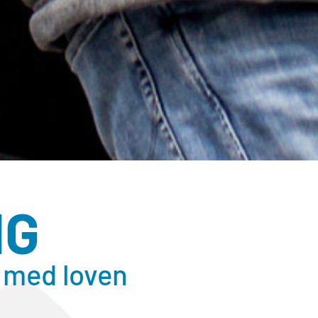
NG
 med loven