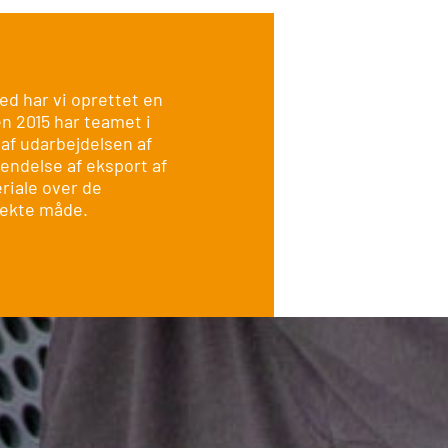
ed har vi oprettet en
en 2015 har teamet i
 af udarbejdelsen af
endelse af eksport af
eriale over de
rekte måde.