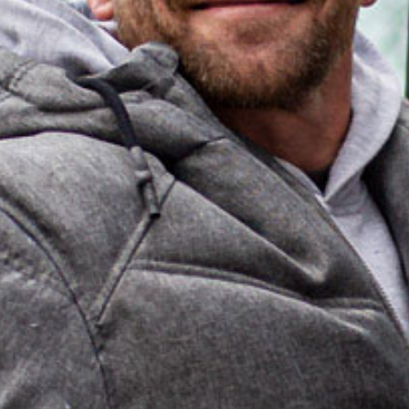
RÅBARK
PAPIRIND
RUNDTØMMER
PILLEIND
RESTPRODUKTER
CELLULOS
SHREDDERMATER
STRØSALT
SUBSTRAT- OG T
TØRV